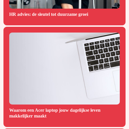
HR advies: de sleutel tot duurzame groei
Waarom een Acer laptop jouw dagelijkse leven
makkelijker maakt